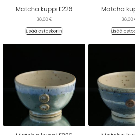
Matcha kuppi E226
Matcha kup
38,00
€
38,00
Lisää ostoskoriin
Lisää ostos