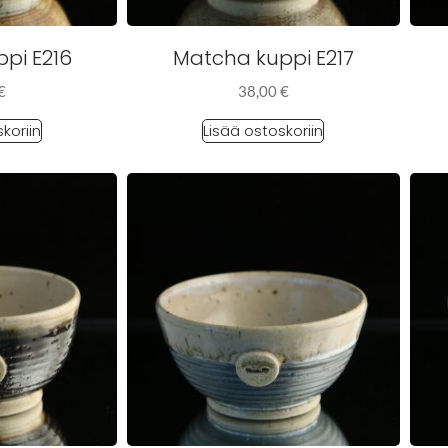
pi E216
Matcha kuppi E217
€
38,00
€
koriin
Lisää ostoskoriin