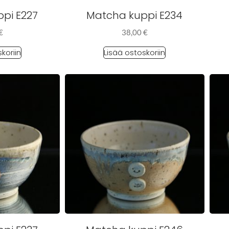
pi E227
Matcha kuppi E234
€
38,00
€
koriin
Lisää ostoskoriin