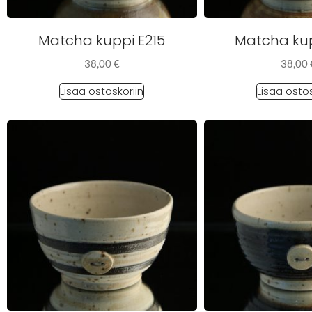
Matcha kuppi E215
Matcha kup
38,00
€
38,00
Lisää ostoskoriin
Lisää ostos