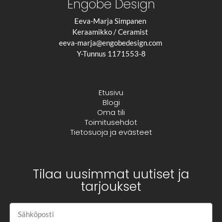
Engobe Design
Eeva-Marja Simpanen
Keraamikko / Ceramist
eeva-marja@engobedesign.com
Y-Tunnus 1171553-8
Etusivu
Blogi
Oma tili
Toimitusehdot
Tietosuoja ja evästeet
Tilaa uusimmat uutiset ja
tarjoukset