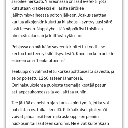
säröilee herkästi. Yläreunassa on lasite-efekti, jota
kutsutaan krakleeksi eli lasite säröilee
jäähtymisvaiheessa polton jälkeen. Joskus saattaa
kuulua aikojenkin kuluttua kilahdus – syntyy uusi särö
lasitteeseen. Nappi yhdistää näppärästi toisiinsa
himmeän alaosan ja kiiltävän yläosan.
Pohjassa on märkään saveen kirjoitettu koodi – se
kertoo tuotteen yksilöllisyydestä. Koodi on kuin uniikin
esineen oma ”henkilötunnus”.
Teekuppi on valmistettu korkeapolttoisesta savesta, ja
se on poltettu 1260 asteen lämmössä.
Ominaisuuksiensa puolesta teemalja kestää pesun
astianpesukoneessa ja voi laittaa uuniin.
Tee jättää esineisiin ajan kanssa pinttymiä, jotka voi
puhdistaa ns. taikasienellä. Pitkäaikaiset pinttymät
voivat jäädä lasitteen mikroskooppisen pieniin
huokosiin tai lasitteen säröihin. Ne eivät kuitenkaan