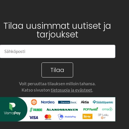
Tilaa uusimmat uutiset ja
tarjoukset
Tilaa
Voit peruuttaa tilauksen milloin tahansa.
Katso sivuston
tietosuoja ja evästeet
.