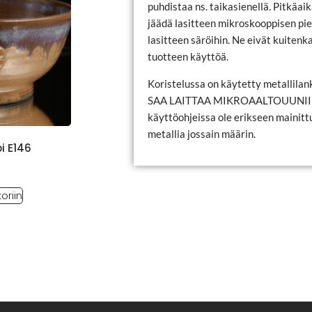
puhdistaa ns. taikasienellä. Pitkäai
jäädä lasitteen mikroskooppisen pien
lasitteen säröihin. Ne eivät kuitenka
tuotteen käyttöä.
Koristelussa on käytetty metallilank
SAA LAITTAA MIKROAALTOUUNIIN e
käyttöohjeissa ole erikseen mainittu
metallia jossain määrin.
i E146
oriin