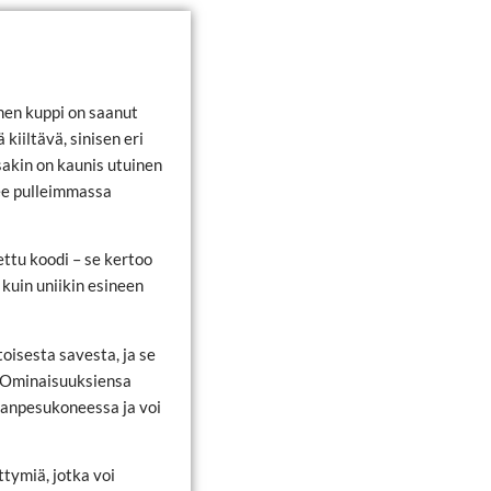
nen kuppi on saanut
iiltävä, sinisen eri
sakin on kaunis utuinen
lee pulleimmassa
ttu koodi – se kertoo
 kuin uniikin esineen
oisesta savesta, ja se
 Ominaisuuksiensa
ianpesukoneessa ja voi
ttymiä, jotka voi