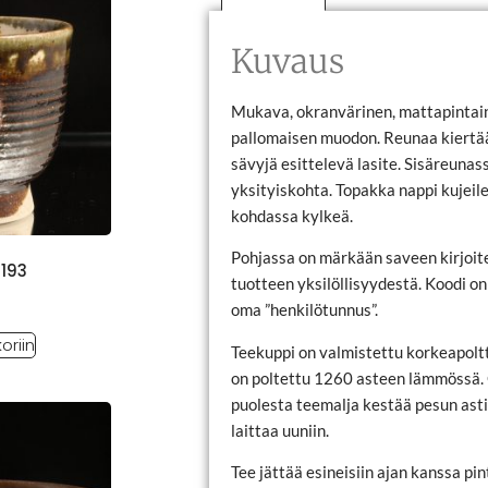
Kuvaus
Mukava, okranvärinen, mattapintai
pallomaisen muodon. Reunaa kiertää k
sävyjä esittelevä lasite. Sisäreunas
yksityiskohta. Topakka nappi kujei
kohdassa kylkeä.
Pohjassa on märkään saveen kirjoite
E193
tuotteen yksilöllisyydestä. Koodi on
oma ”henkilötunnus”.
oriin
Teekuppi on valmistettu korkeapoltt
on poltettu 1260 asteen lämmössä.
puolesta teemalja kestää pesun ast
laittaa uuniin.
Tee jättää esineisiin ajan kanssa pin