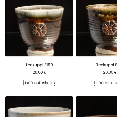
Teekuppi E190
Teekuppi 
28,00
€
28,00
€
Lisää ostoskoriin
Lisää ostosk