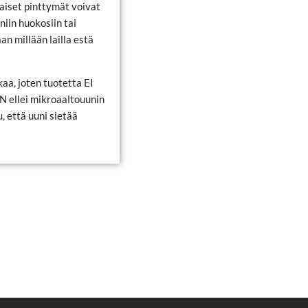
kaiset pinttymät voivat
iin huokosiin tai
an millään lailla estä
aa, joten tuotetta EI
llei mikroaaltouunin
, että uuni sietää