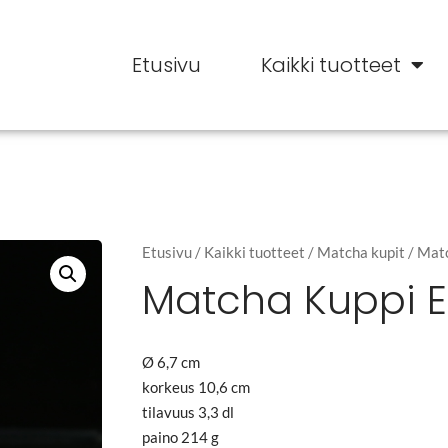
Etusivu
Kaikki tuotteet
Etusivu
/
Kaikki tuotteet
/
Matcha kupit
/ Mat
Matcha Kuppi 
Ø 6,7 cm
korkeus 10,6 cm
tilavuus 3,3 dl
paino 214 g