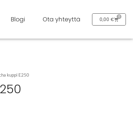
0
Blogi
Ota yhteyttä
0,00
€
cha kuppi E250
E250