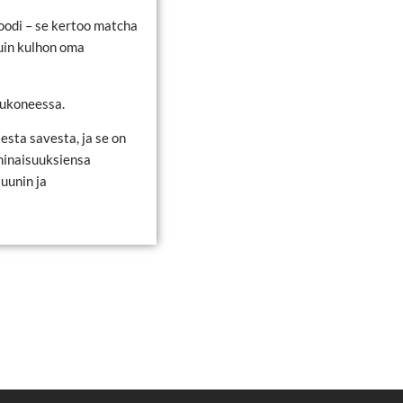
oodi – se kertoo matcha
kuin kulhon oma
sukoneessa.
esta savesta, ja se on
minaisuuksiensa
uunin ja