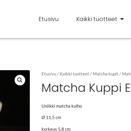
Etusivu
Kaikki tuotteet
Etusivu
/
Kaikki tuotteet
/
Matcha kupit
/ Mat
Matcha Kuppi E
Uniikki matcha kulho
Ø 11,5 cm
korkeus 5,8 cm