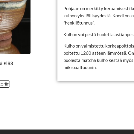
Pohjaan on merkitty keraamisesti k
kulhon yksilöllisyydestä. Koodi on 
”henkilötunnus”.
Kulhon voi pestä huoletta astianpe
Kulho on valmistettu korkeapolttois
poltettu 1260 asteen lämmössä. O
puolesta matcha kulho kestää myös 
i E163
mikroaaltouunin.
oriin