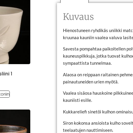
Kuvaus
Hienostuneen ryhdikäs uniikki matc
kruunaa kauniin vaalea valuva lasite
Savesta pompahtaa paikoitellen polt
kauneuspilkkuja, jotka tuovat kulhoo
sympaattista tunnelmaa.
iini 1
Alaosa on reippaan raitainen pehm
painautuneiden urien myötä.
Vaalea sisäosa hauskoine pilkkuinee
oriin
kauniisti esille.
Kukkareliefi sinetöi kulhon ominais
Siron kokonsa ansioista kulho sove
teelaatujen nauttimiseen.