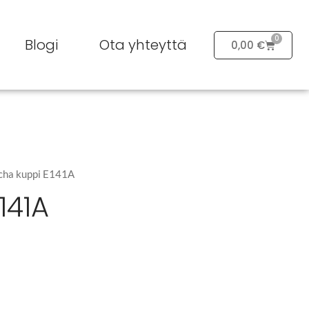
0
Blogi
Ota yhteyttä
0,00
€
cha kuppi E141A
141A