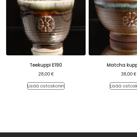
Teekuppi E190
Matcha kupp
28,00
€
38,00
€
Lisää ostoskoriin
Lisää ostosk