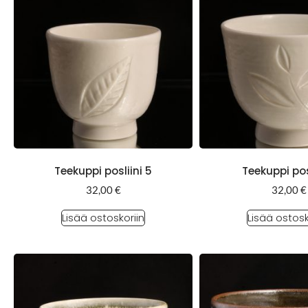
Teekuppi posliini 5
Teekuppi posl
32,00
€
32,00
€
Lisää ostoskoriin
Lisää ostosk