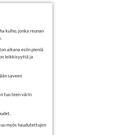
ha kulho, jonka reunan
.
on aikana esiin pieniä
n leikkisyyttä ja
eään saveen
n tuo teen värin
uudet.
ltuu myös haudutettujen