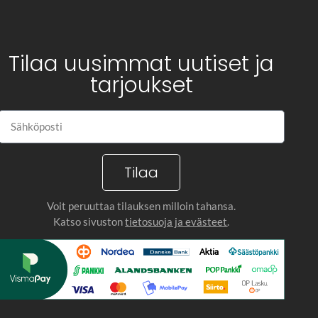
Tilaa uusimmat uutiset ja
tarjoukset
Tilaa
Voit peruuttaa tilauksen milloin tahansa.
Katso sivuston
tietosuoja ja evästeet
.