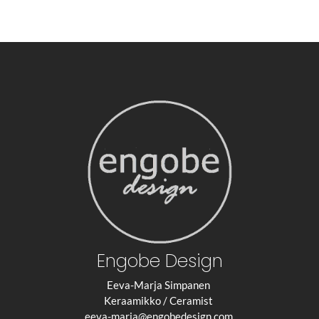
Engobe Design
Eeva-Marja Simpanen
Keraamikko / Ceramist
eeva-marja@engobedesign.com