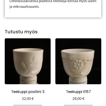
Ominaisuuksiensa puolesta teemalja kestää myös uunin
ja mikroaaltouunin.
Tutustu myös
Teekuppi posliini 3
Teekuppi E157
32,00
€
28,00
€