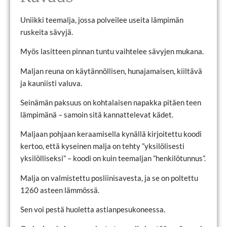
Uniikki teemalja, jossa polveilee useita lämpimän
ruskeita sävyjä.
Myös lasitteen pinnan tuntu vaihtelee sävyjen mukana.
Maljan reuna on käytännöllisen, hunajamaisen, kiiltävä
ja kauniisti valuva.
Seinämän paksuus on kohtalaisen napakka pitäen teen
lämpimänä – samoin sitä kannattelevat kädet.
Maljaan pohjaan keraamisella kynällä kirjoitettu koodi
kertoo, että kyseinen malja on tehty ”yksilölisesti
yksilölliseksi” – koodi on kuin teemaljan ”henkilötunnus”.
Malja on valmistettu posliinisavesta, ja se on poltettu
1260 asteen lämmössä.
Sen voi pestä huoletta astianpesukoneessa.