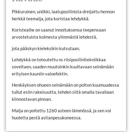
Pikkuruinen, uniikki, laatuposliinista dreijattu hennon
herkkä teemalja, jota koristaa lehdykkä.
Koristeaihe on saanut innoituksensa teepensaan
arvostetuista kolmesta ylimmästä lehdestä,
jota pääskyn kieleksikin kutsutaan.
Lehdykkä on toteutettu ns riisiposliinitekniikkaa
soveltaen, saaden muutoinkin kuultavaan seinämään
erityisen kauniin valoefektin.
Henkäyksen ohueen seinämään on polton kuumuudessa
tullut esiin rakeisuutta, tehden siitä omalla tavallaan
kiinnostavan pinnan.
Malja on poltettu 1260 asteen lämmössä, ja sen voi
huoletta pestä astianpesukoneessa.