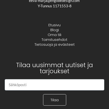
eeva-marja@engobedesign.com
Y-Tunnus 1171553-8
Etusivu
Blogi
Oma tili
Toimitusehdot
Tietosuoja ja evästeet
Tilaa uusimmat uutiset ja
tarjoukset
Tilaa