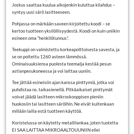
Joskus saattaa kuulua aikojenkin kuluttua kilahdus –
syntyy uusi särö lasitteeseen.
Pohjassa on märkään saveen kirjoitettu koodi – se
kertoo tuotteen yksilöllisyydestä. Koodi on kuin uniikin
esineen oma ”henkilötunnus”.
Teekuppi on valmistettu korkeapolttoisesta savesta, ja
se on poltettu 1260 asteen lämmössä.
Ominaisuuksiensa puolesta teemalja kestää pesun
astianpesukoneessa ja voi laittaa uuniin.
Tee jättää esineisiin ajan kanssa pinttymiä, jotka voi
puhdistaa ns. taikasienellä. Pitkäaikaiset pinttymät
voivat jäädä lasitteen mikroskooppisen pieniin
huokosiin tai lasitteen säröihin. Ne eivät kuitenkaan
millään lailla estä tuotteen käyttöä.
Koristelussa on käytetty metallilankaa, joten tuotetta
EI SAA LAITTAA MIKROAALTOUUNIIN ellei