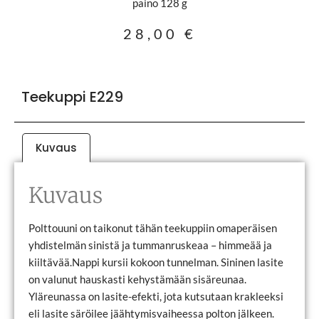
paino 128 g
28,00
€
Teekuppi E229
Kuvaus
Kuvaus
Polttouuni on taikonut tähän teekuppiin omaperäisen
yhdistelmän sinistä ja tummanruskeaa – himmeää ja
kiiltävää.Nappi kursii kokoon tunnelman. Sininen lasite
on valunut hauskasti kehystämään sisäreunaa.
Yläreunassa on lasite-efekti, jota kutsutaan krakleeksi
eli lasite säröilee jäähtymisvaiheessa polton jälkeen.