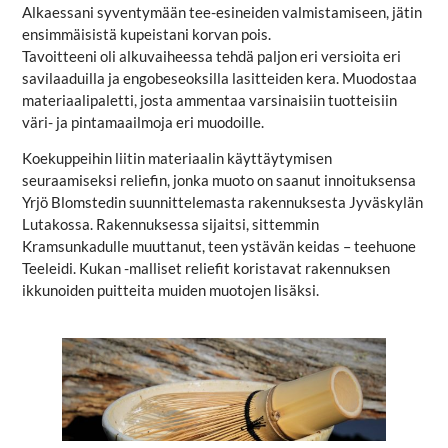
Alkaessani syventymään tee-esineiden valmistamiseen, jätin
ensimmäisistä kupeistani korvan pois.
Tavoitteeni oli alkuvaiheessa tehdä paljon eri versioita eri
savilaaduilla ja engobeseoksilla lasitteiden kera. Muodostaa
materiaalipaletti, josta ammentaa varsinaisiin tuotteisiin
väri- ja pintamaailmoja eri muodoille.
Koekuppeihin liitin materiaalin käyttäytymisen
seuraamiseksi reliefin, jonka muoto on saanut innoituksensa
Yrjö Blomstedin suunnittelemasta rakennuksesta Jyväskylän
Lutakossa. Rakennuksessa sijaitsi, sittemmin
Kramsunkadulle muuttanut, teen ystävän keidas – teehuone
Teeleidi. Kukan -malliset reliefit koristavat rakennuksen
ikkunoiden puitteita muiden muotojen lisäksi.