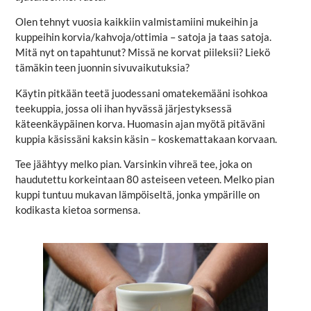
Olen tehnyt vuosia kaikkiin valmistamiini mukeihin ja
kuppeihin korvia/kahvoja/ottimia – satoja ja taas satoja.
Mitä nyt on tapahtunut? Missä ne korvat piileksii? Liekö
tämäkin teen juonnin sivuvaikutuksia?
Käytin pitkään teetä juodessani omatekemääni isohkoa
teekuppia, jossa oli ihan hyvässä järjestyksessä
käteenkäypäinen korva. Huomasin ajan myötä pitäväni
kuppia käsissäni kaksin käsin – koskemattakaan korvaan.
Tee jäähtyy melko pian. Varsinkin vihreä tee, joka on
haudutettu korkeintaan 80 asteiseen veteen. Melko pian
kuppi tuntuu mukavan lämpöiseltä, jonka ympärille on
kodikasta kietoa sormensa.