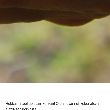
Hukkasin teekupistani korvan! Olen hukannut kokonaisen
ajatuksen korvasta.