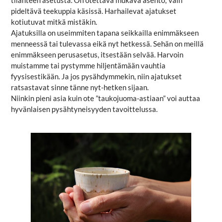
tilanteen asetusta. On otettava mukava asento; vain
pideltävä teekuppia käsissä. Harhailevat ajatukset
kotiutuvat mitkä mistäkin.
Ajatuksilla on useimmiten tapana seikkailla enimmäkseen
menneessä tai tulevassa eikä nyt hetkessä. Sehän on meillä
enimmäkseen perusasetus, itsestään selvää. Harvoin
muistamme tai pystymme hiljentämään vauhtia
fyysisestikään. Ja jos pysähdymmekin, niin ajatukset
ratsastavat sinne tänne nyt-hetken sijaan.
Niinkin pieni asia kuin ote ”taukojuoma-astiaan” voi auttaa
hyvänlaisen pysähtyneisyyden tavoittelussa.